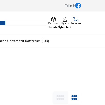
Takip Et
Facebook
Kargom
Üyelik
Sepetim
Nerede?
İşlemleri
ische Universiteit Rotterdam (İUR)