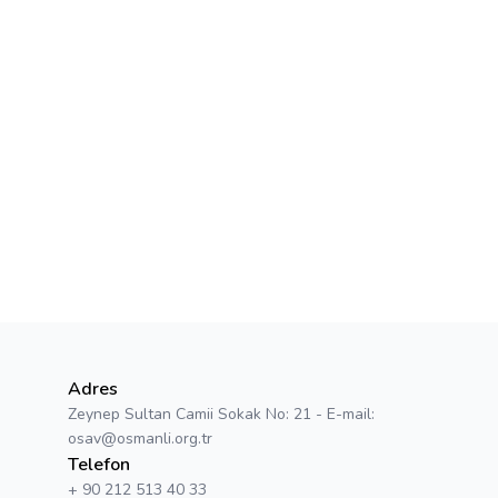
Adres
Zeynep Sultan Camii Sokak No: 21 - E-mail:
osav@osmanli.org.tr
Telefon
+ 90 212 513 40 33