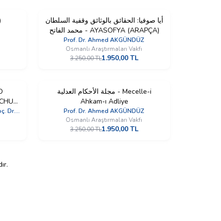
)
%
أيا صوفيا: الحقائق بالوثائق وقفية السلطان
40
İndirim
محمد الفاتح - AYASOFYA (ARAPÇA)
ı
Prof. Dr. Ahmed AKGÜNDÜZ
Osmanlı Araştırmaları Vakfı
1.950,00
TL
3.250,00
TL
%
40
مجلة الأحكام العدلية - Mecelle-i
İndirim
CHULE
Ahkam-ı Adliye
PÇA)
YENI
. Dr.
Prof. Dr. Ahmed AKGÜNDÜZ
ı
Osmanlı Araştırmaları Vakfı
1.950,00
TL
3.250,00
TL
ır.