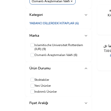
Osmanlı Araştırmaları Vakfı
%
40
ة
İndirim
Kategori
K
YENI
YABANCI DİLLERDEKİ KİTAPLAR
(6)
Marka
Islamitische Universiteit Rotterdam
%
40
لحقا ﺋق
(İUR)
(9)
İndirim
TAN
Osmanlı Araştırmaları Vakfı
(6)
Ürün Durumu
Stoktakiler
Yeni Ürünler
İndirimli Ürünler
Fiyat Aralığı