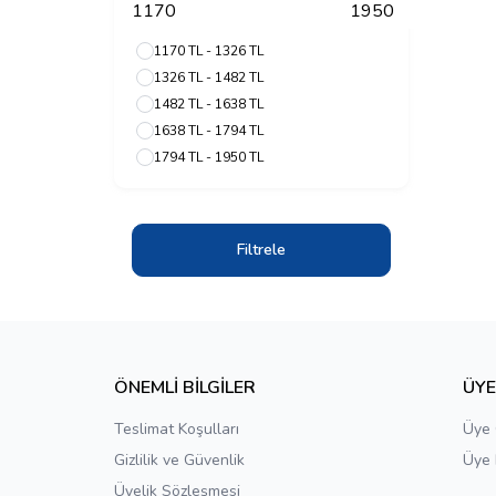
1170 TL - 1326 TL
1326 TL - 1482 TL
1482 TL - 1638 TL
1638 TL - 1794 TL
1794 TL - 1950 TL
Filtrele
ÖNEMLİ BİLGİLER
ÜY
Teslimat Koşulları
Üye 
Gizlilik ve Güvenlik
Üye 
Üyelik Sözleşmesi