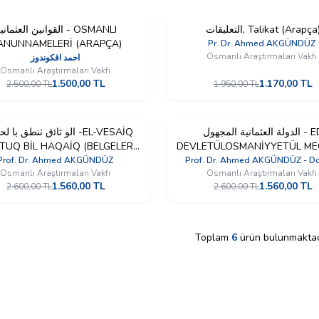
القوانين العثماني - OSMANLI
%
40
التعليقات, Talikat (Arapça
İndirim
ANUNNAMELERİ (ARAPÇA)
Pr. Dr. Ahmed AKGÜNDÜZ
Osmanlı Araştırmaları Vakf
احمد اقكوندوز
Osmanlı Araştırmaları Vakfı
1.500,00
TL
1.170,00
TL
2.500,00
TL
1.950,00
TL
الو ثاﺋق ٺنطق با  -EL-VESAİQ
%
40
الدولة العثمانية المجهول - ED
İndirim
TUQ BİL HAQAİQ (BELGELER
DEVLETÜLOSMANİYYETÜL ME
GERÇEKLERİ KONUŞUYOR)
(BİLİNMEYEN OSMANLI -ARA
Prof. Dr. Ahmed AKGÜNDÜZ
Prof. Dr. Ahmed AKGÜNDÜZ - Doç
Osmanlı Araştırmaları Vakfı
Osmanlı Araştırmaları Vakf
Said ÖZTÜRK
1.560,00
TL
1.560,00
TL
2.600,00
TL
2.600,00
TL
Toplam
6
ürün bulunmaktad