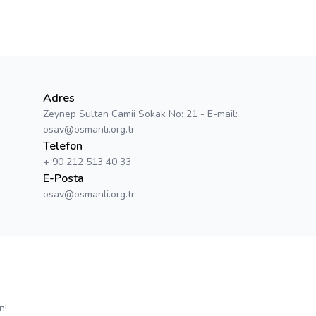
Adres
Zeynep Sultan Camii Sokak No: 21 - E-mail:
osav@osmanli.org.tr
Telefon
+ 90 212 513 40 33
E-Posta
osav@osmanli.org.tr
n!