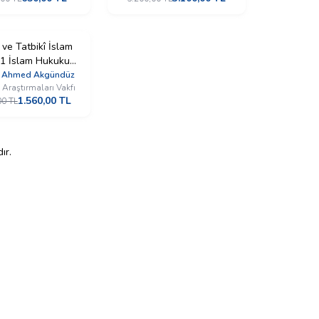
 ve Tatbikî İslam
1 İslam Hukukuna
Giriş
r. Ahmed Akgündüz
Araştırmaları Vakfı
1.560,00
TL
00
TL
ır.