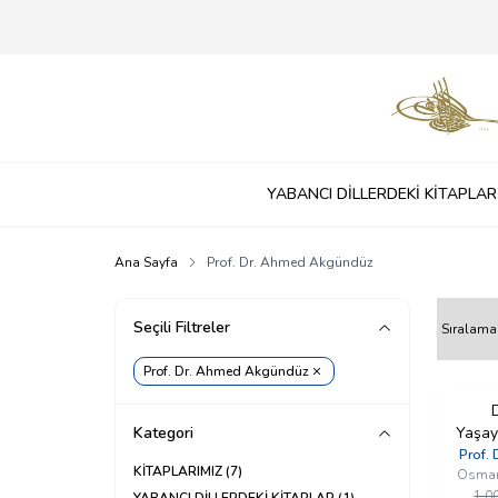
YABANCI DİLLERDEKİ KİTAPLAR
Ana Sayfa
Prof. Dr. Ahmed Akgündüz
Seçili Filtreler
Prof. Dr. Ahmed Akgündüz
%
40
D
İndirim
Kategori
Yaşay
YENI
Dünya
Prof.
KİTAPLARIMIZ
(7)
Osmanl
1.0