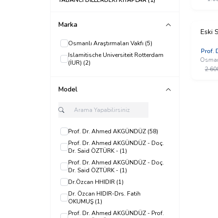
YABANCI DİLLERDEKİ KİTAPLAR
(1)
Marka
%
Eski 
40
İndirim
Osmanlı Araştırmaları Vakfı
(5)
YENI
Prof.
Islamitische Universiteit Rotterdam
Osmanl
(İUR)
(2)
2.60
Model
Prof. Dr. Ahmed AKGÜNDÜZ
(58)
Prof. Dr. Ahmed AKGÜNDÜZ - Doç.
Dr. Said ÖZTÜRK -
(1)
Prof. Dr. Ahmed AKGÜNDÜZ - Doç.
Dr. Said ÖZTÜRK -
(1)
Dr.Özcan HHIDIR
(1)
Dr. Özcan HIDIR-Drs. Fatih
OKUMUŞ
(1)
Prof. Dr. Ahmed AKGÜNDÜZ - Prof.