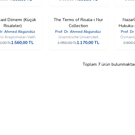
Said Dönemi (Küçük
%
The Terms of Risala-i Nur
40
%
40
Nazarî
İndirim
İndirim
Risaleler)
Collection
Hukuku-
YENI
YENI
 Dr. Ahmed Akgündüz
Prof. Dr. Ahmed Akgündüz
Prof. D
ı Araştırmaları Vakfı
Islamitische Universiteit
Osmanlı 
1.560,00
TL
1.170,00
TL
Rotterdam (İUR)
0,00
TL
1.950,00
TL
2.600,
Toplam
7
ürün bulunmaktad