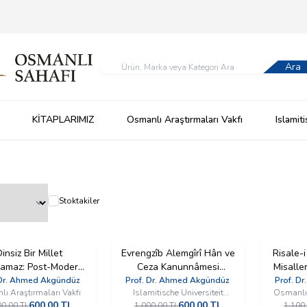
Ara
KİTAPLARIMIZ
Osmanlı Araştırmaları Vakfı
Islamit
Stoktakiler
insiz Bir Millet
%
Evrengzîb Alemgîrî Hân ve
40
%
Risale-i
41
İndirim
İndirim
amaz: Post-Modern
Ceza Kanunnâmesi
Misaller
da Hayatın Manası
YENI
(Ta'zîrât)
YENI
Be
 Dr. Ahmed Akgündüz
Prof. Dr. Ahmed Akgündüz
Prof. D
ı Araştırmaları Vakfı
Islamitische Universiteit
Osmanlı 
Üzerine
600,00
TL
600,00
TL
Rotterdam (İUR)
00,00
TL
1.000,00
TL
1.100