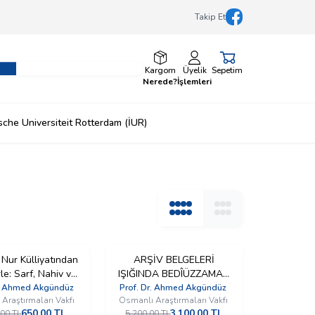
Takip Et
Facebook
Kargom
Üyelik
Sepetim
Nerede?
İşlemleri
ische Universiteit Rotterdam (İUR)
 Nur Külliyatından
%
40
ARŞİV BELGELERİ
İndirim
le: Sarf, Nahiv ve
IŞIĞINDA BEDÎÜZZAMAN
lagat İlimleri
SAİD NURSÎ VE İLMÎ
r. Ahmed Akgündüz
Prof. Dr. Ahmed Akgündüz
Araştırmaları Vakfı
Osmanlı Araştırmaları Vakfı
ŞAHSİYETİ -5
650,00
TL
3.100,00
TL
,00
TL
5.200,00
TL