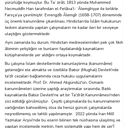
yürürlüğe koymuştur. Bu Taʿzirât, 1813 yılında Muhammed
Necmuddîn Han tarafından el-Fetâva’l-ʻÂlemgîriyye ile birlikte
Farsça’ya çevrilmiştir. Evrengzîb Âlemgîr (1658-1707) döneminde
üç önemli kanunnâme çıkarılması, Hindistan’da İslâm hukukunun
tedvini alanında yapılan çalışmaların ne kadar ileri bir seviyeye
ulaştığını göstermektedir.
Aynı zamanda bu durum, Hindistan medreselerinden pek çok fıkıh
âliminin yetiştiğini ve bunların faydalandığı kaynakların
kütüphanelerde yer aldığını ortaya koymaktadır.
Bu çalışma İslam devletlerinde kanunlaştırma (kanunnâme)
geleneğini ele almakta ve özellikle Babür (Mughal) Devleti'nde
ta'zîr cezaları bağlamında ceza hukuku uygulamalarını
incelemektedir. Prof. Dr. Ahmed Akgündüz'ün, Osmanlı
kanunnâmeleri üzerine yaptığı araştırmalar sırasında, Batılı
kaynaklarda Babür Devleti'ne ait bir Ta'zîrât Kanunnâmesi'nden
söz edildiği görülmüştür. Çeşitli çalışmalarda bu kanunnamenin
varlığından bahsedilmiş olsa da henüz güncel çalışmalarda
neşredilmemiş ve tahlili yapılmamıştır. 2022 yılında İran Millî
Yazmalar Arşivi'nde bu eserin bilinen tek nüshasına ulaşılmış ve
yapılan incelemede metnin, hem sistematik yapı hem de şer'î