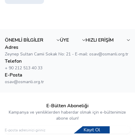
ÖNEMLİ BİLGİLER
ÜYE
HIZLI ERİŞİM
Adres
Zeynep Sultan Camii Sokak No: 21 - E-mail: osav@osmanli.org.tr
Telefon
+ 90 212 513 40 33
E-Posta
osav@osmanli.org.tr
E-Bülten Aboneliği
Kampanya ve yeniliklerden haberdar olmak için e-bültenimize
abone olun!
Kayıt Ol