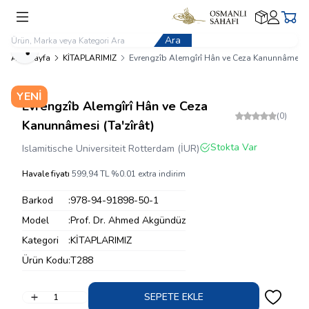
Kargom
Üyelik
Sepe
Nerede?
İşlemleri
Ara
Paylaş
Ana Sayfa
KİTAPLARIMIZ
Evrengzîb Alemgîrî Hân ve Ceza Kanunnâmesi (
YENI
Evrengzîb Alemgîrî Hân ve Ceza
(0)
Kanunnâmesi (Ta'zîrât)
Stokta Var
Islamitische Universiteit Rotterdam (İUR)
Havale fiyatı
599,94
TL
%
0.01
extra indirim
Barkod
:
978-94-91898-50-1
Model
:
Prof. Dr. Ahmed Akgündüz
Kategori
:
KİTAPLARIMIZ
Ürün Kodu
:
T288
SEPETE EKLE
Favoriye 