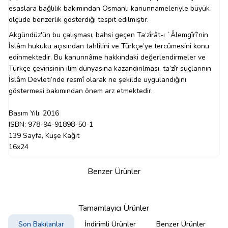
esaslara bağlılık bakımından Osmanlı kanunnameleriyle büyük
ölçüde benzerlik gösterdiği tespit edilmiştir.
Akgündüz'ün bu çalışması, bahsi geçen Ta‘zîrât-ı ʻÂlemgîrî’nin
İslâm hukuku açısından tahlilini ve Türkçe’ye tercümesini konu
edinmektedir. Bu kanunnâme hakkındaki değerlendirmeler ve
Türkçe çevirisinin ilim dünyasına kazandırılması, ta’zîr suçlarının
İslâm Devleti’nde resmî olarak ne şekilde uygulandığını
göstermesi bakımından önem arz etmektedir.
Basım Yılı: 2016
ISBN: 978-94-91898-50-1
139 Sayfa, Kuşe Kağıt
16x24
Benzer Ürünler
Tamamlayıcı Ürünler
Son Bakılanlar
İndirimli Ürünler
Benzer Ürünler