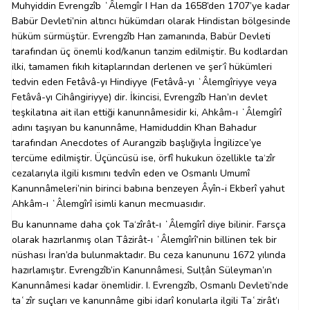
Muhyiddin Evrengzîb ʻÂlemgîr I Han da 1658’den 1707’ye kadar
Babür Devleti’nin altıncı hükümdarı olarak Hindistan bölgesinde
hüküm sürmüştür. Evrengzîb Han zamanında, Babür Devleti
tarafından üç önemli kod/kanun tanzim edilmiştir. Bu kodlardan
ilki, tamamen fıkıh kitaplarından derlenen ve şer‘î hükümleri
tedvin eden Fetâvâ-yı Hindiyye (Fetâvâ-yı ʻÂlemgîriyye veya
Fetâvâ-yı Cihângiriyye) dir. İkincisi, Evrengzîb Han’ın devlet
teşkilatına ait ilan ettiği kanunnâmesidir ki, Ahkâm-ı ʻÂlemgîrî
adını taşıyan bu kanunnâme, Hamiduddin Khan Bahadur
tarafından Anecdotes of Aurangzib başlığıyla İngilizce’ye
tercüme edilmiştir. Üçüncüsü ise, örfî hukukun özellikle ta‘zîr
cezalarıyla ilgili kısmını tedvîn eden ve Osmanlı Umumî
Kanunnâmeleri’nin birinci babına benzeyen Âyîn-i Ekberî yahut
Ahkâm-ı ʻÂlemgîrî isimli kanun mecmuasıdır.
Bu kanunname daha çok Ta‘zîrât-ı ʻÂlemgîrî diye bilinir. Farsça
olarak hazırlanmış olan Tâzirât-ı ʻÂlemgîrî’nin billinen tek bir
nüshası İran’da bulunmaktadır. Bu ceza kanununu 1672 yılında
hazırlamıştır. Evrengzîb’in Kanunnâmesi, Sulṭân Süleyman’ın
Kanunnâmesi kadar önemlidir. I. Evrengzîb, Osmanlı Devleti’nde
taʿzîr suçları ve kanunnâme gibi idarî konularla ilgili Taʿzirât’ı