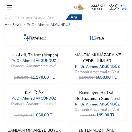
Kargom
Üyelik
Sepe
Nerede?
İşlemleri
Ara
Ana Sayfa
Pr. Dr. Ahmed AKGÜNDÜZ
Filtrele
Sırala
(1)
التعليقات, Talikat (Arapça)
​MANTIK, MÜNÂZARA VE
%
40
%
41
CEDEL İLİMLERİ
İndirim
Pr. Dr. Ahmed AKGÜNDÜZ
İndirim
Osmanlı Araştırmaları Vakfı
Pr. Dr. Ahmed AKGÜNDÜZ
Osmanlı Araştırmaları Vakfı
1.170,00
TL
650,00
TL
1.950,00
TL
1.100,00
TL
KIZIL ÎCÂZ
Bilinmeyen Bir Dahi:
%
40
%
40
Bediüzzaman Said Nursî
İndirim
Pr. Dr. Ahmed AKGÜNDÜZ
İndirim
Osmanlı Araştırmaları Vakfı
Pr. Dr. Ahmed AKGÜNDÜZ
Osmanlı Araştırmaları Vakfı
1.050,00
TL
195,00
TL
1.750,00
TL
325,00
TL
​ÇANDAN MİNAREYE BÜYÜK
​15 TEMMUZ İHÂNET
%
40
%
40