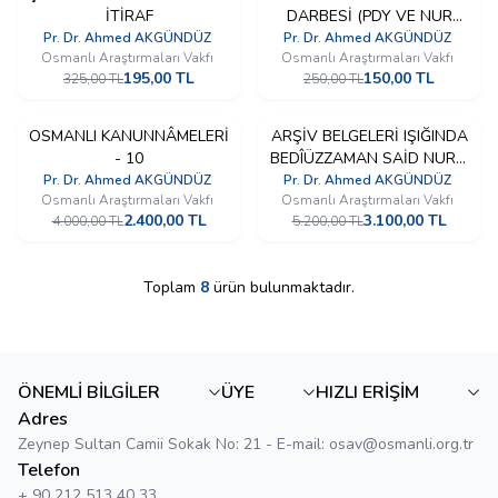
İTİRAF
DARBESİ (PDY VE NUR
İndirim
İndirim
CEMÂ’ATİ TARTIŞMALARI)
Pr. Dr. Ahmed AKGÜNDÜZ
Pr. Dr. Ahmed AKGÜNDÜZ
Osmanlı Araştırmaları Vakfı
Osmanlı Araştırmaları Vakfı
195,00
TL
150,00
TL
325,00
TL
250,00
TL
OSMANLI KANUNNÂMELERİ
ARŞİV BELGELERİ IŞIĞINDA
%
40
%
40
- 10
BEDÎÜZZAMAN SAİD NURSÎ
İndirim
İndirim
VE İLMÎ ŞAHSİYETİ- 3
Pr. Dr. Ahmed AKGÜNDÜZ
Pr. Dr. Ahmed AKGÜNDÜZ
Osmanlı Araştırmaları Vakfı
Osmanlı Araştırmaları Vakfı
2.400,00
TL
3.100,00
TL
4.000,00
TL
5.200,00
TL
Toplam
8
ürün bulunmaktadır.
ÖNEMLİ BİLGİLER
ÜYE
HIZLI ERİŞİM
Adres
Zeynep Sultan Camii Sokak No: 21 - E-mail: osav@osmanli.org.tr
Telefon
+ 90 212 513 40 33