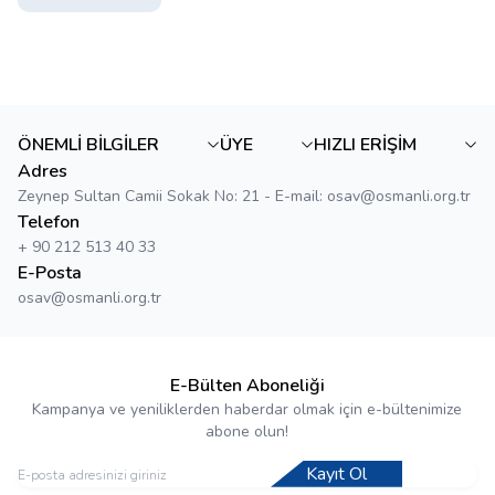
ÖNEMLİ BİLGİLER
ÜYE
HIZLI ERİŞİM
Adres
Zeynep Sultan Camii Sokak No: 21 - E-mail: osav@osmanli.org.tr
Telefon
+ 90 212 513 40 33
E-Posta
osav@osmanli.org.tr
E-Bülten Aboneliği
Kampanya ve yeniliklerden haberdar olmak için e-bültenimize
abone olun!
Kayıt Ol