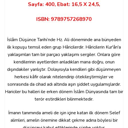
Sayfa: 400, Ebat: 16,5 X 24,5,
ISBN: 9789757268970
İslâm Düşünce Tarihi’nde Hz. Ali döneminde ana bünyeden
ilk kopuşu temsil eden grup Hâricilerdir. Hâricilerin Kur'ân'a
yaklaşımları tam bir parçacı yaklaşımı sergiler. Onlara göre
kendilerinin ayetlerden anladıkları mana doğru, onun
dışındakiler yanlıştır. Dolayısıyla kendileri gibi düşünmeyen
herkesi kâfir olarak nitelendirip ötekileştirmişler ve
sonrasında da cihad adı altında aşırı şiddet uygulamışlardır.
Hariciler bu halleri ile erken dönem İslâm Dünyasında tam bir
terör estirdikleri bilinmektedir.
İmanın tanımında ameli de işin içine katan ilk dönem Selef
alimleri, amelin önemine dikkat çekme adına böylesi bir
düşünceyi kabul ettiklerinde şüphe yoktur.