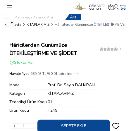
Kargom
Üyelik
Sepe
Nerede?
İşlemleri
Ara
Paylaş
Ana Sayfa
KİTAPLARIMIZ
​Hâricilerden Günümüze ÖTEKİLEŞTİRME VE Şİ
​Hâricilerden Günümüze
(0)
ÖTEKİLEŞTİRME VE ŞİDDET
Stokta Var
Havale fiyatı
689,93
TL
%
0.01
extra indirim
Model
:
Prof. Dr. Sayın DALKIRAN
Kategori
:
KİTAPLARIMIZ
Tedarikçi Ürün Kodu
:
01
Ürün Kodu
:
T249
SEPETE EKLE
Favoriye 